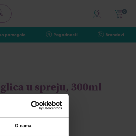
0
ka pomagala
Pogodnosti
Brandovi
lica u spreju, 300ml
O nama