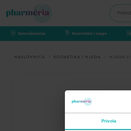
Samoliječenje
Kozmetika i njega
NASLOVNICA
KOZMETIKA I NJEGA
NJEGA L
Privola