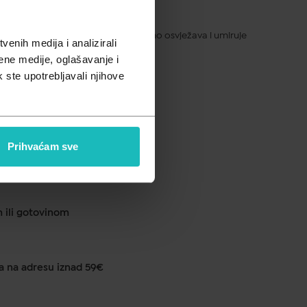
pusta
 dehidriranu osjetljivu kožu, trenutno osvježava i umiruje
enih medija i analizirali
ene medije, oglašavanje i
k ste upotrebljavali njihove
ku od 1 do 2 dana
Prihvaćam sve
anje u ljekarni na 290 lokacija
m ili gotovinom
a na adresu iznad 59€