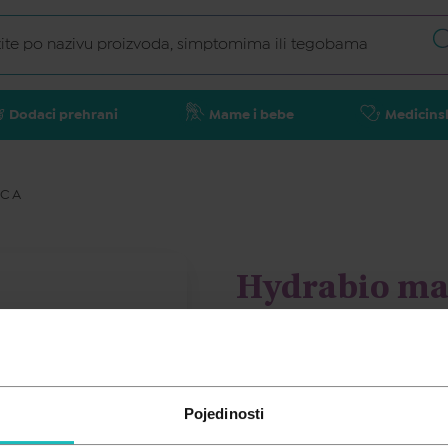
Dodaci prehrani
Mame i bebe
Medicins
ICA
Hydrabio mag
BIODERMA
11,95
€
Pojedinosti
Cijena za j.m.:
11,95 €/kom