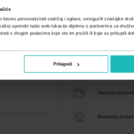
Unesi kod
SUMMER25
za 25% po
ačiće
Osvježavajuća maglica u spreju za
bismo personalizirali sadržaj i oglase, omogućili značajke društv
kožu.
vašoj upotrebi naše web-lokacije dijelimo s partnerima za društv
rati s drugim podacima koje ste im pružili ili koje su prikupili do
Brza dostava u ro
Prilagodi
Besplatno preuzim
Plaćanje kartico
Besplatna dostav