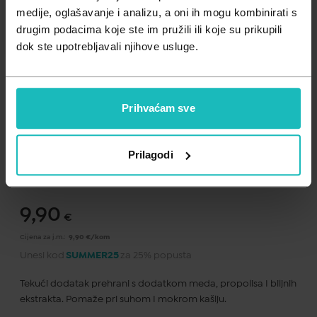
Zdravlje muškarca
Minerali
medije, oglašavanje i analizu, a oni ih mogu kombinirati s
drugim podacima koje ste im pružili ili koje su prikupili
Zdravlje žene
Probiotici i prebiotici
dok ste upotrebljavali njihove usluge.
Vitamini
Prihvaćam sve
Dodaj na listu želja
Prilagodi
Važna obavijest prema Zakonu o zaštiti potrošača.
.
9,90
€
Cijena za j.m.:
9,90 €/kom
Unesi kod
SUMMER25
za 25% popusta
Tekući dodatak prehrani s dodatkom meda, propolisa I biljnih
ekstrakta. Pomaže pri suhom I mokrom kašlju.