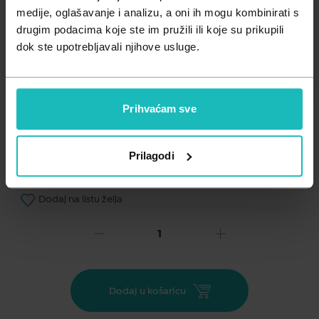
Zdravlje muškarca
Minerali
medije, oglašavanje i analizu, a oni ih mogu kombinirati s
drugim podacima koje ste im pružili ili koje su prikupili
Zdravlje žene
Probiotici i prebiotici
dok ste upotrebljavali njihove usluge.
Vitamini
Prihvaćam sve
Prilagodi
Dodaj na listu želja
Važna obavijest prema Zakonu o zaštiti potrošača.
.
14,18
€
Cijena za j.m.:
14,18 €/kom
Dodaj u košaricu
Unesi kod
SUMMER25
za 25% popusta