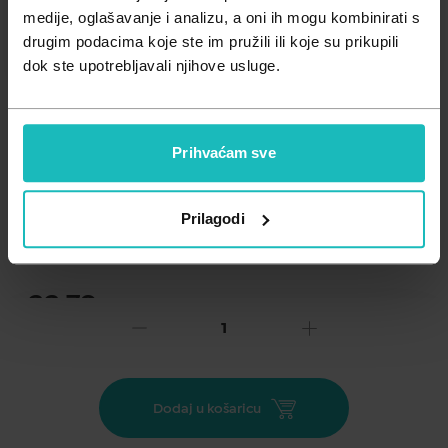
Zdravlje muškarca
Minerali
medije, oglašavanje i analizu, a oni ih mogu kombinirati s
drugim podacima koje ste im pružili ili koje su prikupili
Zdravlje žene
Probiotici i prebiotici
dok ste upotrebljavali njihove usluge.
Vitamini
Prihvaćam sve
Dodaj na listu želja
Prilagodi
Važna obavijest prema Zakonu o zaštiti potrošača.
.
33,79
€
Cijena za j.m.:
337,90 €/l
Unesi kod
SUMMER25
za 25% popusta
Bogato, hranjivo ulje argana namijenjeno za obnovu suhe i
Dodaj u košaricu
oštećene kose.