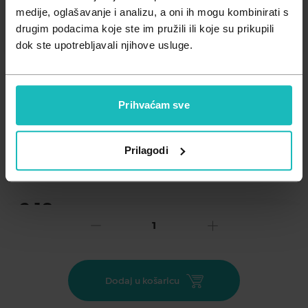
Zdravlje muškarca
Minerali
medije, oglašavanje i analizu, a oni ih mogu kombinirati s
drugim podacima koje ste im pružili ili koje su prikupili
Zdravlje žene
Probiotici i prebiotici
dok ste upotrebljavali njihove usluge.
Vitamini
Prihvaćam sve
Dodaj na listu želja
Prilagodi
Važna obavijest prema Zakonu o zaštiti potrošača.
.
2,18
€
Cijena za j.m.:
2,18 €/kom
Unesi kod
SUMMER25
za 25% popusta
Meke 16- slojne komprese proizvedene iz pamučne bijeljene
Dodaj u košaricu
gaze, pakirane a10 i sterilizirane