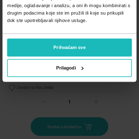
Zdravlje muškarca
Minerali
medije, oglašavanje i analizu, a oni ih mogu kombinirati s
drugim podacima koje ste im pružili ili koje su prikupili
Zdravlje žene
Probiotici i prebiotici
dok ste upotrebljavali njihove usluge.
Vitamini
Prihvaćam sve
Prilagodi
Dodaj na listu želja
Važna obavijest prema Zakonu o zaštiti potrošača.
.
34,94
€
Cijena za j.m.:
873,50 €/l
Dodaj u košaricu
Unesi kod
SUMMER25
za 25% popusta