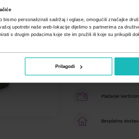
Unesi kod
SUMMER25
za 25% po
ačiće
Osvježavajući parfem bogat je ci
bismo personalizirali sadržaj i oglase, omogućili značajke društv
i završava s aromatičnom, drv
vašoj upotrebi naše web-lokacije dijelimo s partnerima za društv
rati s drugim podacima koje ste im pružili ili koje su prikupili do
Brza dostava u ro
Prilagodi
Besplatno preuzim
Plaćanje kartico
Besplatna dostav