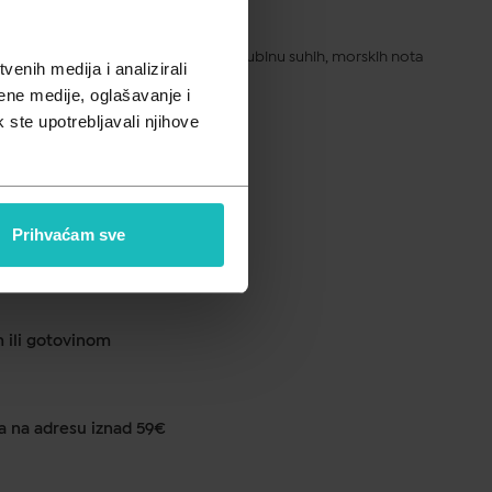
pusta
trusnim, visokim notama, prelazi u dubinu suhih, morskih nota
enih medija i analizirali
enastom baznom notom.
ene medije, oglašavanje i
k ste upotrebljavali njihove
ku od 1 do 2 dana
Prihvaćam sve
anje u ljekarni na 290 lokacija
m ili gotovinom
a na adresu iznad 59€