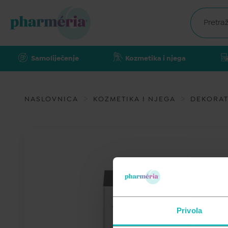
Samoliječenje
Kozmetika i njega
NASLOVNICA
KOZMETIKA I NJEGA
DEKORAT
Privola