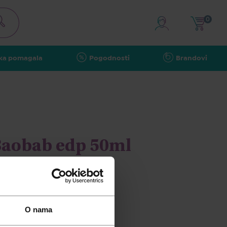
0
ka pomagala
Pogodnosti
Brandovi
Baobab edp 50ml
O nama