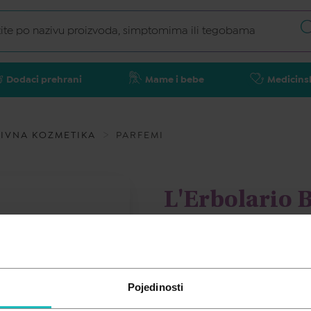
Dodaci prehrani
Mame i bebe
Medicins
IVNA KOZMETIKA
PARFEMI
L'Erbolario 
L'ERBOLARIO
35,53
€
Pojedinosti
Cijena za j.m.:
710,60 €/l