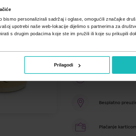
Unesi kod
SUMMER25
za 25% po
ačiće
Ova kremasta, nježno uravnotežena
bismo personalizirali sadržaj i oglase, omogućili značajke društv
Zahvaljujući svojoj mekoj teksturi
vašoj upotrebi naše web-lokacije dijelimo s partnerima za društv
hidratiziranom i toniziranom. Ob
rati s drugim podacima koje ste im pružili ili koje su prikupili do
pomaže omekšati i osvježiti kožu
omekšava i njeguje. Rezultat je s
osjećajem svježine. Iris Bianco ku
plastike (RPET), što je čini izbor
Prilagodi
Brza dostava u ro
Besplatno preuzim
Plaćanje kartico