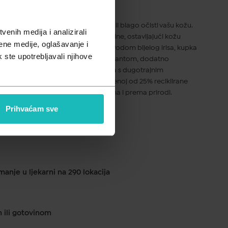
pusta
 kupka stvorena je da temeljito, ali blago očisti vašu kožu.
enih medija i analizirali
, pruža osjećaj potpune njege i svježine, ostavljajući kožu
ene medije, oglašavanje i
ogaćena ekstraktom i destiliranom vodom bijelog irisa, kupka
k ste upotrebljavali njihove
, dok ulje pamuka, aktivirano surfaktantom, dodatno
avršeno čista, svilenkasto glatka koža s dugotrajnim
pelj dolazi u bočici od 300 ml, izrađenoj od 25% reciklirane
om za ljepotu koji je nježan prema vama i prema prirodi.
Prihvaćam sve
ku od 1 do 2 dana
anje u ljekarni na 290 lokacija
m ili gotovinom