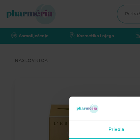
Samoliječenje
Kozmetika i njega
NASLOVNICA
Privola