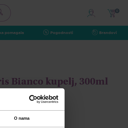
0
ka pomagala
Pogodnosti
Brandovi
ris Bianco kupelj, 300ml
O nama