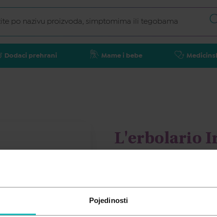
Dodaci prehrani
Mame i bebe
Medicins
L'erbolario I
L'ERBOLARIO
18,00
€
Pojedinosti
Cijena za j.m.:
18,00 €/kom