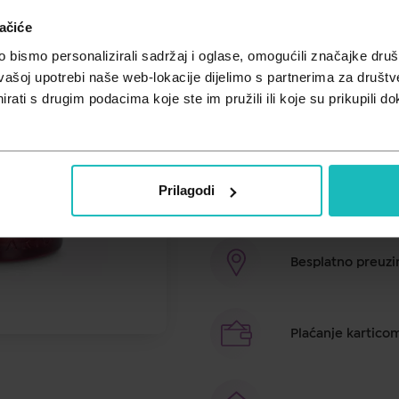
ačiće
Cijena za j.m.:
163,67 €/l
Unesi kod
SUMMER25
za 25% po
bismo personalizirali sadržaj i oglase, omogućili značajke društv
vašoj upotrebi naše web-lokacije dijelimo s partnerima za društv
Topao, elegantan i zavodljiv miris
rati s drugim podacima koje ste im pružili ili koje su prikupili do
dragocjenim mirisnim cvjetno, ci
Kako biste osvježili miris, povre
Prilagodi
Brza dostava u ro
Besplatno preuzim
Plaćanje kartico