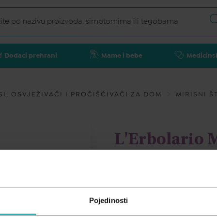
Dodaci prehrani
Mame i bebe
Medicins
SI, OSVJEŽIVAČI I PROČIŠĆIVAČI ZA DOM
MIRISNI Š
L'Erbolario 
štapići, 125 
L'ERBOLARIO
Pojedinosti
24,55
€