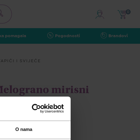
0
ka pomagala
Pogodnosti
Brandovi
TAPIĆI I SVIJEĆE
Melograno mirisni
ml
O nama