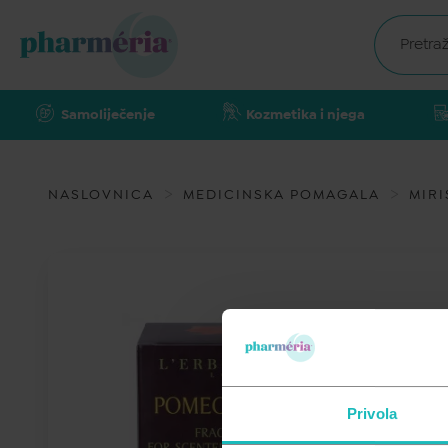
Samoliječenje
Kozmetika i njega
NASLOVNICA
MEDICINSKA POMAGALA
MIRI
Privola