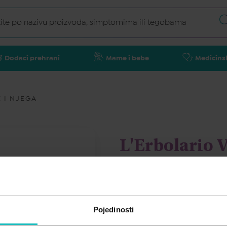
Dodaci prehrani
Mame i bebe
Medicins
 I NJEGA
L'Erbolario 
čistač za lic
L'ERBOLARIO
Pojedinosti
23,46
€