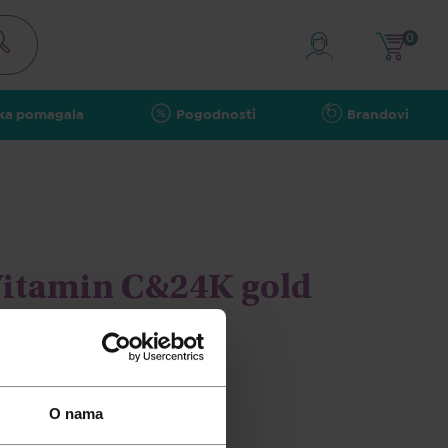
0
ka pomagala
Pogodnosti
Brandovi
Vitamin C&24K gold
e u prahu 35g
O nama