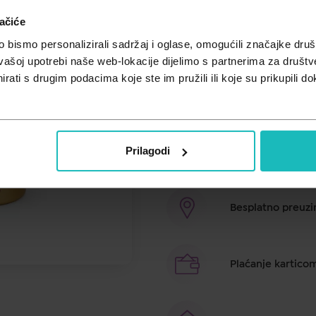
ačiće
Cijena za j.m.:
23,46 €/kom
Unesi kod
SUMMER25
za 25% po
bismo personalizirali sadržaj i oglase, omogućili značajke društv
vašoj upotrebi naše web-lokacije dijelimo s partnerima za društv
Čistač za lice u prahu za blistav i
rati s drugim podacima koje ste im pružili ili koje su prikupili do
lica. Revolucionarni puder za čiš
čišćenje, pogodan je za sve tipove 
Prilagodi
Brza dostava u ro
Besplatno preuzim
Plaćanje kartico