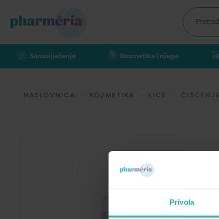
Samoliječenje
Kozmetika i njega
NASLOVNICA
KOZMETIKA
LICE
ČIŠĆENJE
Privola