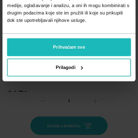
Zdravlje muškarca
Minerali
medije, oglašavanje i analizu, a oni ih mogu kombinirati s
drugim podacima koje ste im pružili ili koje su prikupili
Zdravlje žene
Probiotici i prebiotici
dok ste upotrebljavali njihove usluge.
Vitamini
Prihvaćam sve
Dodaj na listu želja
Prilagodi
Važna obavijest prema Zakonu o zaštiti potrošača.
.
14,74
€
Cijena za j.m.:
14,74 €/kom
Unesi kod
SUMMER25
za 25% popusta
Lexoderm® medicinski proizvod - krema i sprej za njegu kože
Dodaj u košaricu
kod vodenih kozica. NAMJENA Sprej: ublažava iritacije i
crvenilo te smiruje nadraženu kožu. Za zaštitu, obnovu i