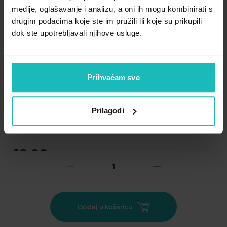
Zdravlje muškarca
Minerali
medije, oglašavanje i analizu, a oni ih mogu kombinirati s
drugim podacima koje ste im pružili ili koje su prikupili
Zdravlje žene
Probiotici i prebiotici
dok ste upotrebljavali njihove usluge.
Vitamini
Prihvaćam sve
Dodaj na listu želja
Prilagodi
Važna obavijest prema Zakonu o zaštiti potrošača.
.
13,28
€
Cijena za j.m.:
0,95 €/kom
Unesi kod
SUMMER25
za 25% popusta
Linex Complex je dodatak prehrani koji sadrži žive liofilizirane
Dodaj u košaricu
bakterijske kulture iz roda Lactobacillus, Lactobacillus
rhamnosus GG, preporučene doze cinka te vitamine B