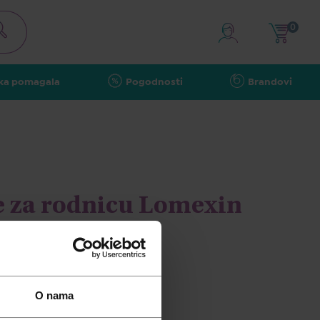
0
ka pomagala
Pogodnosti
Brandovi
e za rodnicu Lomexin
O nama