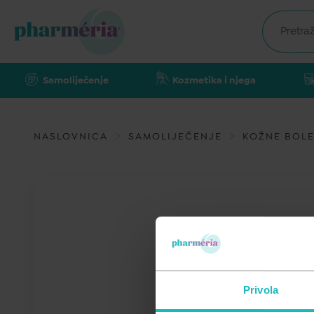
Samoliječenje
Kozmetika i njega
NASLOVNICA
SAMOLIJEČENJE
KOŽNE BOLES
Privola