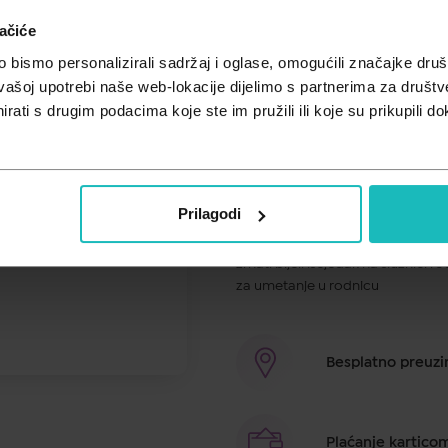
ačiće
Cijena za j.m.:
6,21 €/kom
bismo personalizirali sadržaj i oglase, omogućili značajke društv
vašoj upotrebi naše web-lokacije dijelimo s partnerima za društv
Prije upotrebe pažlji
svog liječnika ili ljeka
rati s drugim podacima koje ste im pružili ili koje su prikupili do
Lomexin sadrži djelatnu tvar fentiko
osobito učinkovit protiv gljivice 
koja se zove vaginalna kandidijaza
Prilagodi
liječenja žena starijih od 60 god
Uobičajeni znakovi infekcije rodni
zrnati bijeli iscjedak na sluznici
za umetanje u rodnicu
Besplatno preuzim
Plaćanje kartico