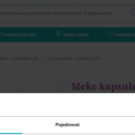
Dodaci prehrani
Mame i bebe
Medicins
TI I INFEKCIJE
GLJIVIČNE INFEKCIJE
Meke kapsul
3x200 mg
LOMEXIN
Pojedinosti
6,21
€