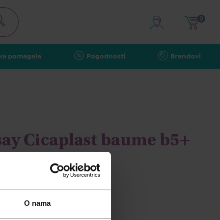
0
ka pomagala
Pogodnosti
Brandovi
ay Cicaplast baume b5+
O nama