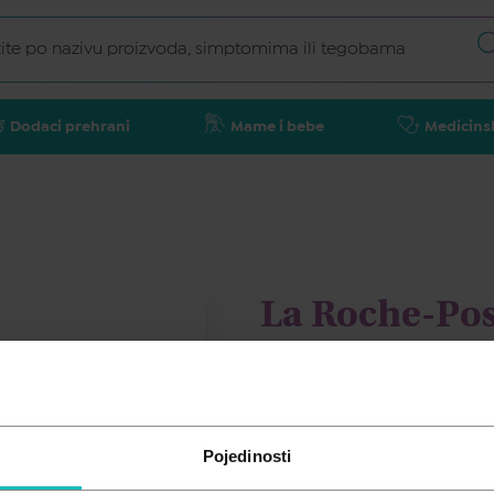
Dodaci prehrani
Mame i bebe
Medicins
La Roche-Pos
SPF50, 40ml
LA ROCHE-POSAY
Pojedinosti
17,05
€