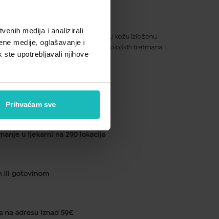
enih medija i analizirali
tni balzam za nadraženu ili oslabljenu kožu izloženu
ene medije, oglašavanje i
ano čak i nakon površinskih dermatoloških tretmana i
k ste upotrebljavali njihove
ku od 1 do 2 dana
Prihvaćam sve
anje u ljekarni na 290 lokacija
m ili gotovinom
a na adresu iznad 59€