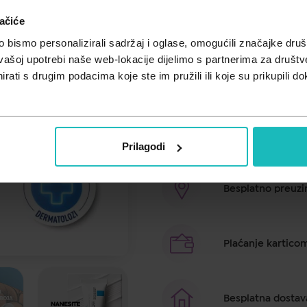
Cijena za j.m.:
17,05 €/kom
ačiće
bismo personalizirali sadržaj i oglase, omogućili značajke društv
Ultra-obnavljajući smirujući zašti
vašoj upotrebi naše web-lokacije dijelimo s partnerima za društv
svakodnevnom UV zračenju. Ispit
rati s drugim podacima koje ste im pružili ili koje su prikupili do
tetoviranja.
Brza dostava u ro
Prilagodi
Besplatno preuzim
Plaćanje kartico
Besplatna dostav