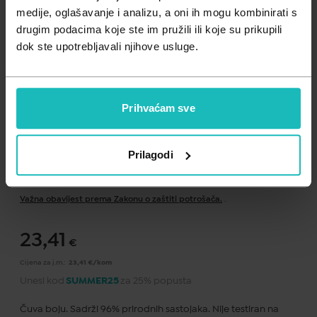
Zdravlje muškarca
Minerali
medije, oglašavanje i analizu, a oni ih mogu kombinirati s
drugim podacima koje ste im pružili ili koje su prikupili
Zdravlje žene
Probiotici i prebiotici
dok ste upotrebljavali njihove usluge.
Vitamini
Prihvaćam sve
Prilagodi
Dodaj na listu želja
Važna obavijest prema Zakonu o zaštiti potrošača.
.
23,41
€
Cijena za j.m.:
23,41 €/kom
Unesi kod
SUMMER25
za 25% popusta
Čuva boju. Sadrži 96% prirodnih sastojaka. Nije testiran na