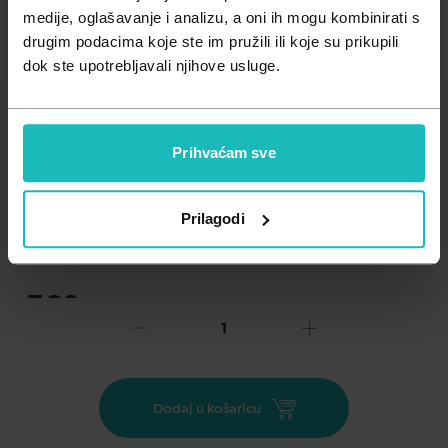
Zdravlje muškarca
Minerali
medije, oglašavanje i analizu, a oni ih mogu kombinirati s
drugim podacima koje ste im pružili ili koje su prikupili
Zdravlje žene
Probiotici i prebiotici
dok ste upotrebljavali njihove usluge.
Vitamini
Prihvaćam sve
Dodaj na listu želja
Prilagodi
Važna obavijest prema Zakonu o zaštiti potrošača.
.
7,99
€
Cijena za j.m.:
399,50 €/l
Unesi kod
SUMMER25
za 25% popusta
Preporučuje se za uklanjenje izraslina na dijelovima tijela, gdje
Dodaj u košaricu
izrasline ne predstavljaju samo estetski problem, već mogu
biti i bolne uslijed pritiska.