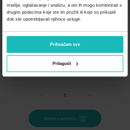
Zdravlje muškarca
Minerali
medije, oglašavanje i analizu, a oni ih mogu kombinirati s
drugim podacima koje ste im pružili ili koje su prikupili
Zdravlje žene
Probiotici i prebiotici
dok ste upotrebljavali njihove usluge.
Vitamini
Prihvaćam sve
Prilagodi
Dodaj na listu želja
Važna obavijest prema Zakonu o zaštiti potrošača.
.
2,06
€
Cijena za j.m.:
0,10 €/kom
Unesi kod
SUMMER25
za 25% popusta
Dodaj u košaricu
Multivitamin, šumeće tablete sa sladilima, okus naranče.
Dodatak prehrani. Vitamini i minerali su prirodne supstance