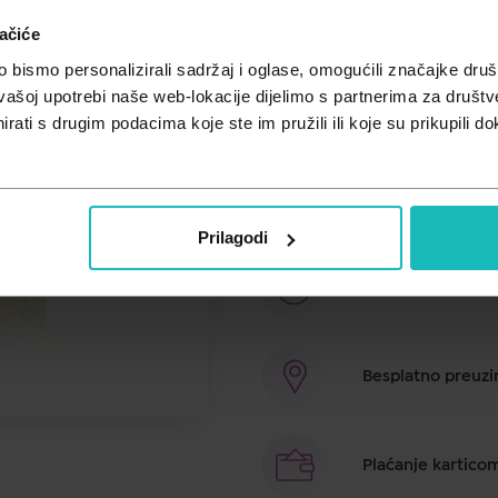
ačiće
Cijena za j.m.:
0,37 €/kom
Unesi kod
SUMMER25
za 25% po
bismo personalizirali sadržaj i oglase, omogućili značajke društv
vašoj upotrebi naše web-lokacije dijelimo s partnerima za društv
Koristi se bez tekućine direktno u 
rati s drugim podacima koje ste im pružili ili koje su prikupili do
sustava. MiVita Magnezij doprinosi
normalnom metabolizmu stvaranja e
folna kiselina doprinose smanjenju 
doprinose normalnom funkcionira
Prilagodi
Brza dostava u ro
Besplatno preuzim
Plaćanje kartico