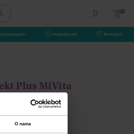
0
ka pomagala
Pogodnosti
Brandovi
ekt Plus MiVita
O nama