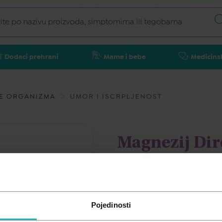
Dodaci prehrani
Mame i bebe
Medicins
E ORGANIZMA
UMOR I ISCRPLJENOST
Magnezij Dir
20x375mg
MIVITA
Pojedinosti
7,40
€