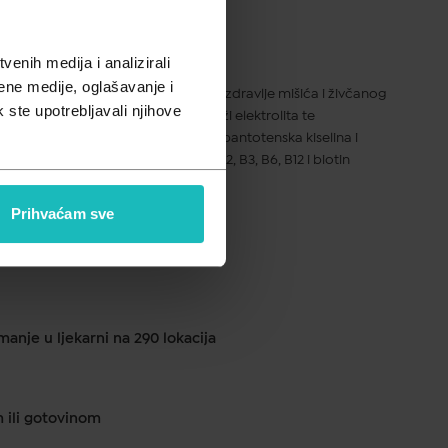
pusta
enih medija i analizirali
ene medije, oglašavanje i
usta. Protiv umora i iscrpljenosti. Za zdravlje mišića i živčanog
k ste upotrebljavali njihove
 normalnoj funkciji mišića, ravnoteži elektrolita te
nergije. Vitamini B2, B3, B6, B12, pantotenska kiselina i
umora i iscrpljenosti. Vitamini B1, B2, B3, B6, B12 i biotin
nju živčanog sustava.
Prihvaćam sve
ku od 1 do 2 dana
anje u ljekarni na 290 lokacija
m ili gotovinom