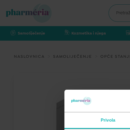
Samoliječenje
Kozmetika i njega
NASLOVNICA
SAMOLIJEČENJE
OPĆE STANJ
Privola