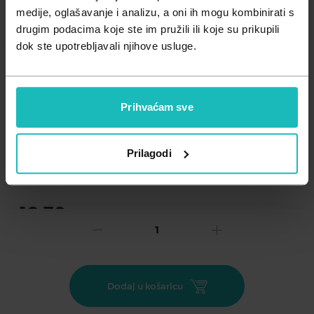
Zdravlje muškarca
Minerali
medije, oglašavanje i analizu, a oni ih mogu kombinirati s
drugim podacima koje ste im pružili ili koje su prikupili
Zdravlje žene
Probiotici i prebiotici
dok ste upotrebljavali njihove usluge.
Vitamini
Prihvaćam sve
Dodaj na listu želja
Prilagodi
Važna obavijest prema Zakonu o zaštiti potrošača.
.
18,70
€
Cijena za j.m.:
93,50 €/l
Unesi kod
SUMMER25
za 25% popusta
Blagi šampon za svakodnevno pranje vlasišta.
Dodaj u košaricu