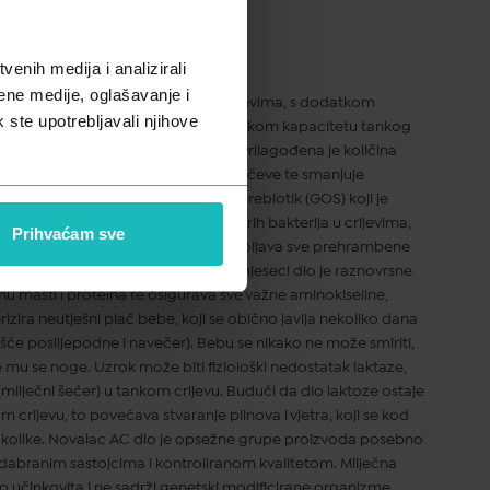
pusta
enih medija i analizirali
ene medije, oglašavanje i
ena mliječna formula za bebe s grčevima, s dodatkom
k ste upotrebljavali njihove
aktoze, jer je prilagođena metaboličkom kapacitetu tankog
k plinova, vjetrova, kolika, grčeva. Prilagođena je količina
linova u tankom crijevu, sprječava grčeve te smanjuje
a zbog grčeva. U sastav je dodaje prebiotik (GOS) koji je
u majčinom mlijeku, potiče rast dobrih bakterija u crijevima,
Prihvaćam sve
i spriječiti alergije. Novalac AC zadovoljava sve prehrambene
arosti, a za dojenčad stariju od 6 mjeseci dio je raznovrsne
nu masti i proteina te osigurava sve važne aminokiseline,
erizira neutješni plač bebe, koji se obično javlja nekoliko dana
će poslijepodne i navečer). Bebu se nikako ne može smiriti,
e mu se noge. Uzrok može biti fiziološki nedostatak laktaze,
(mliječni šećer) u tankom crijevu. Budući da dio laktoze ostaje
 crijevu, to povećava stvaranje plinova i vjetra, koji se kod
i kolike. Novalac AC dio je opsežne grupe proizvoda posebno
odabranim sastojcima i kontroliranom kvalitetom. Mliječna
o učinkovita i ne sadrži genetski modificirane organizme