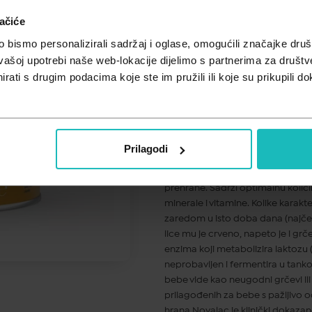
ačiće
Cijena za j.m.:
34,65 €/kg
Unesi kod
SUMMER25
za 25% po
bismo personalizirali sadržaj i oglase, omogućili značajke društv
vašoj upotrebi naše web-lokacije dijelimo s partnerima za društv
Novalac AC je posebno prilagođ
rati s drugim podacima koje ste im pružili ili koje su prikupili do
prebiotika i smanjenim udjelom l
crijeva te stoga sprječava nastana
laktoze, što smanjuje stvaranje p
učestalost i trajanje bebinog plač
sličan oligosaharidima prisutnim 
Prilagodi
što može smanjiti broj infekcija 
potrebe dojenčadi do 6 mjeseci st
prehrane. Sadrži optimalnu količi
minerale i vitamine. Kolike karakt
zaredom u isto doba dana (najčeš
lice mu je crveno, napeto je i grč
enzima koji metabolizira laktozu 
neprobavljen i fermentira u tankom
bebe vide kao neugodni grčevi il
prilagođenih za bebe s pažljivo 
hrana Novalac je klinički dokazan