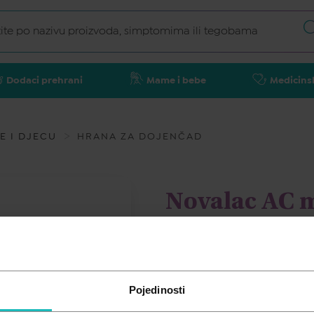
Dodaci prehrani
Mame i bebe
Medicins
E I DJECU
HRANA ZA DOJENČAD
Novalac AC m
malu djecu s
NOVALAC
Pojedinosti
13,86
€