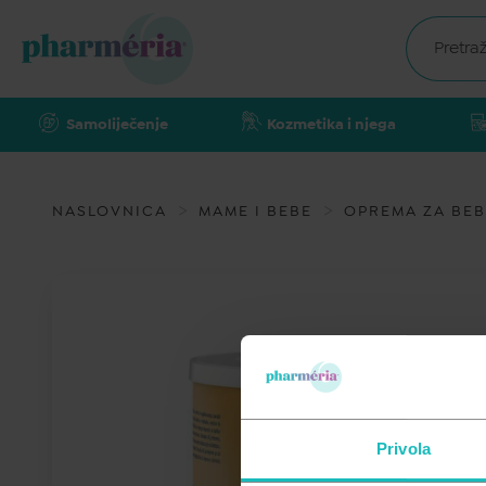
Samoliječenje
Kozmetika i njega
NASLOVNICA
MAME I BEBE
OPREMA ZA BEB
Privola