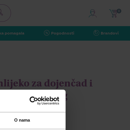
0
ka pomagala
Pogodnosti
Brandovi
lijeko za dojenčad i
 kolikama 400g
O nama