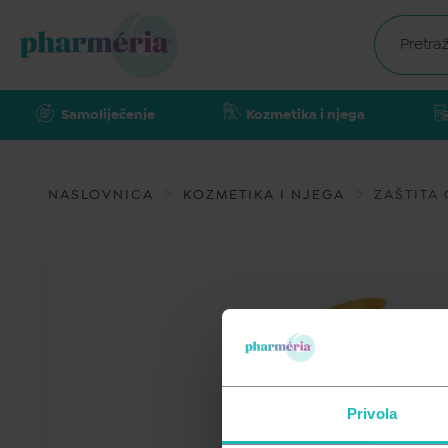
Samoliječenje
Kozmetika i njega
NASLOVNICA
KOZMETIKA I NJEGA
ZAŠTITA
Privola