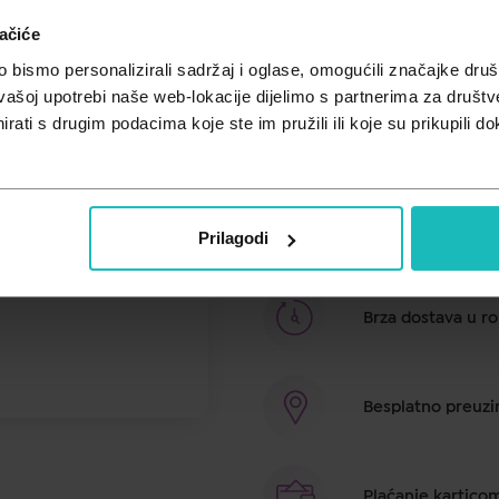
ačiće
Cijena za j.m.:
308,67 €/l
bismo personalizirali sadržaj i oglase, omogućili značajke društv
Sun Oil Gold SPF30 za lice i tije
vašoj upotrebi naše web-lokacije dijelimo s partnerima za društv
svjetla zahvaljujući ekskluzivnom
rati s drugim podacima koje ste im pružili ili koje su prikupili do
zaštitu na staničnoj razini zahval
nekomedogeno te pogodno za sve 
prirodnih svjetlucavih čestica, hid
sve tonove kože ljepšima s nevjer
miris ljetnog odmora mirisnim nota
Prilagodi
Brza dostava u ro
Besplatno preuzim
Plaćanje kartico