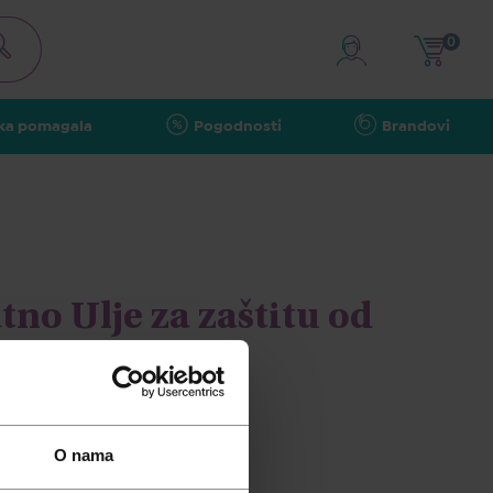
0
ka pomagala
Pogodnosti
Brandovi
no Ulje za zaštitu od
, 150ml
O nama