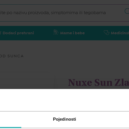
Dodaci prehrani
Mame i bebe
Medicins
 OD SUNCA
Nuxe Sun Zlat
sunca SPF30
NUXE
Pojedinosti
46,30
€