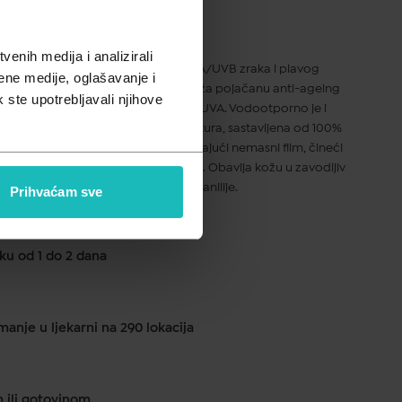
enih medija i analizirali
lo pruža zaštitu širokog spektra od UVA/UVB zraka i plavog
ene medije, oglašavanje i
 patentiranom sustavu filtriranja. Pruža pojačanu anti-ageing
k ste upotrebljavali njihove
jujući dvostrukoj učinkovitosti protiv UVA. Vodootporno je i
tipove kože. Njegova sjajna tekstura, sastavljena od 100%
ratizira i brzo prodire u kožu, ostavljajući nemasni film, čineći
ojatnim sjajem i zlatnim završetkom. Obavija kožu u zavodljiv
ma slatke naranče, cvijeta Tiare i vanilije.
Prihvaćam sve
ku od 1 do 2 dana
anje u ljekarni na 290 lokacija
m ili gotovinom