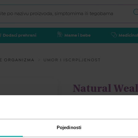
Dodaci prehrani
Mame i bebe
Medicins
E ORGANIZMA
UMOR I ISCRPLJENOST
Natural Wea
60 kapsula
NATURAL WEALTH
Pojedinosti
12,74
€