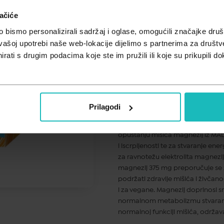
ačiće
Cijena za j.m.:
12,74 €/kom
Unesi kod
SUMMER25
za 25% po
bismo personalizirali sadržaj i oglase, omogućili značajke društv
vašoj upotrebi naše web-lokacije dijelimo s partnerima za društv
Natural Wealth® 5 MAGNEZIJ 375
rati s drugim podacima koje ste im pružili ili koje su prikupili do
magnezija. Sadrži punu dnevnu doz
bisglicinata, citrata i askorbata 
Wealth® 5 magnezija dnevno osigu
oblika te visoku bioraspoloživost 
strukturnim svojstvima, mogu biti
Prilagodi
BISGLICINATA koristan je za zdrav
stresa i napetosti magnezij iz o
opuštanju mišića magnezij iz MAL
i iscrpljenosti te za stvaranje e
za ravnotežu elektrolita magnezij
magnezij 375 mg preporučuje se 
podržati zdravlje mišića i živčan
i za vegane. Magnezij doprinosi sm
normalnom metabolizmu stvaranja
normalnoj funkciji mišića, održava