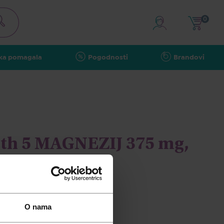
0
ka pomagala
Pogodnosti
Brandovi
lth 5 MAGNEZIJ 375 mg,
O nama