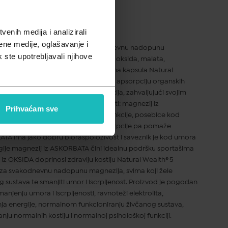
pusta
enih medija i analizirali
ene medije, oglašavanje i
 mg dodatak je prehrani za svakodnevnu nadopunu
k ste upotrebljavali njihove
u magnezija iz 5 različitih izvora - oksida, malata,
za 5 puta veću iskoristivost. Samo jedna kapsula Natural
rava 5 puta veću iskoristivost, brzu apsorpciju organskih
u organizmu. Različiti oblici magnezija, zahvaljujući svojim
 odličan izbor za specifične okolnosti: magnezij iz
Prihvaćam sve
lje živčanog sustava i psihološke funkcije, posebice kod
rganskog oblika CITRATA brze je apsorpcije pa pomaže
ATA ima jako dobru bioraspoloživost i saveznik je kod umora
nergije magnezij iz ASKORBATA čini idealnu podršku sportašima
 iz OKSIDA doprinosi zdravlju kostiju Natural Wealth® 5
za svakodnevnu nadopunu magnezija, svima koji žele
og sustava te smanjiti umor i iscrpljenost. Proizvod je pogodan
anjenju umora i iscrpljenosti, ravnoteži elektrolita,
 energije, normalnom funkcioniranju živčanog sustava,
nju normalnih kostiju i normalnoj psihološkoj funkciji.