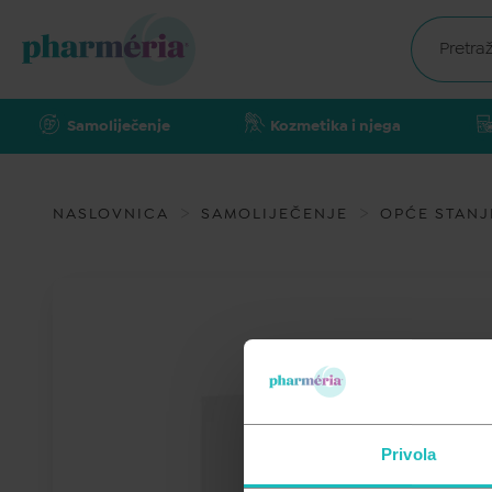
Samoliječenje
Kozmetika i njega
NASLOVNICA
SAMOLIJEČENJE
OPĆE STANJ
Privola