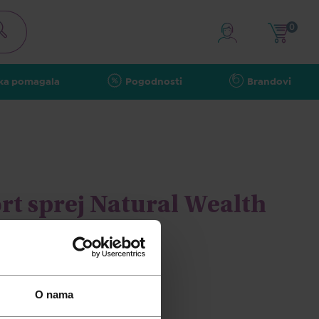
0
ka pomagala
Pogodnosti
Brandovi
rt sprej Natural Wealth
O nama