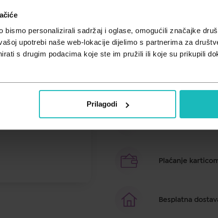
ačiće
Cijena za j.m.:
197,17 €/l
Unesi kod
SUMMER25
za 25% po
bismo personalizirali sadržaj i oglase, omogućili značajke društv
vašoj upotrebi naše web-lokacije dijelimo s partnerima za društv
Njeguje kožu i pruža trenutno ol
rati s drugim podacima koje ste im pružili ili koje su prikupili do
Brza dostava u ro
Prilagodi
Besplatno preuzim
Plaćanje kartico
Besplatna dostav