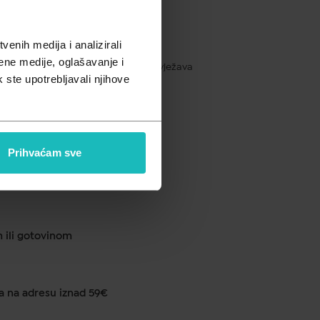
pusta
enih medija i analizirali
ene medije, oglašavanje i
akšanje umornim mišićima, hladi i osvježava
k ste upotrebljavali njihove
ku od 1 do 2 dana
Prihvaćam sve
anje u ljekarni na 290 lokacija
m ili gotovinom
a na adresu iznad 59€