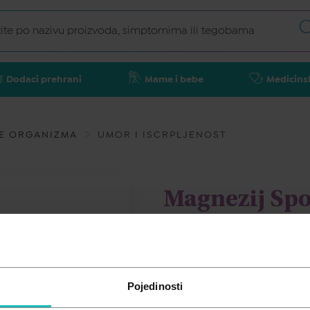
Dodaci prehrani
Mame i bebe
Medicins
E ORGANIZMA
UMOR I ISCRPLJENOST
Magnezij Spo
60ml
NATURAL WEALTH
Pojedinosti
11,83
€