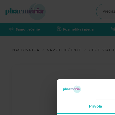
Samoliječenje
Kozmetika i njega
NASLOVNICA
SAMOLIJEČENJE
OPĆE STANJ
Privola