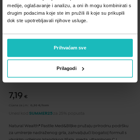
Zdravlje muškarca
Minerali
medije, oglašavanje i analizu, a oni ih mogu kombinirati s
drugim podacima koje ste im pružili ili koje su prikupili
Zdravlje žene
Probiotici i prebiotici
dok ste upotrebljavali njihove usluge.
Vitamini
Prihvaćam sve
Dodaj na listu želja
Prilagodi
Važna obavijest prema Zakonu o zaštiti potrošača.
.
7,19
€
Cijena za j.m.:
0,30 €/kom
Unesi kod
SUMMER25
za 25% popusta
Natural Wealth® Pastile Med&Biljke pružaju prirodnu podršku
za umirenje nadraženog grla, zahvaljujući bogatoj formuli s
visokim udjelom islandskog lišaja, meda, vitaminom C i