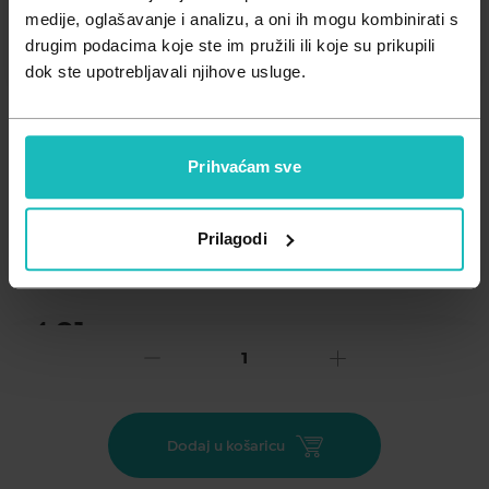
Zdravlje muškarca
Minerali
medije, oglašavanje i analizu, a oni ih mogu kombinirati s
drugim podacima koje ste im pružili ili koje su prikupili
Zdravlje žene
Probiotici i prebiotici
dok ste upotrebljavali njihove usluge.
Vitamini
Prihvaćam sve
Dodaj na listu želja
Prilagodi
Važna obavijest prema Zakonu o zaštiti potrošača.
.
4,91
€
Cijena za j.m.:
4,91 €/kom
Unesi kod
SUMMER25
za 25% popusta
MIRADENT MOUTHMIRROR ogledalo za usnu šupljinu koje se
Dodaj u košaricu
ne magli • praktično za koristiti, te idealno za kućni pregled •
sadrži bezslojnu zaštitu koja je idealna za kućni pregled •