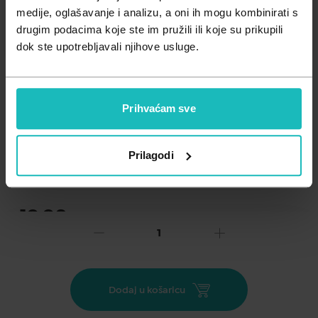
Zdravlje muškarca
Minerali
medije, oglašavanje i analizu, a oni ih mogu kombinirati s
drugim podacima koje ste im pružili ili koje su prikupili
Zdravlje žene
Probiotici i prebiotici
dok ste upotrebljavali njihove usluge.
Vitamini
Prihvaćam sve
Dodaj na listu želja
Prilagodi
Važna obavijest prema Zakonu o zaštiti potrošača.
.
19,98
€
Cijena za j.m.:
0,17 €/kom
Unesi kod
SUMMER25
za 25% popusta
Jedna kapsula sadrži 1000 mg ribljeg ulja. Sadrži
Dodaj u košaricu
eikozapentaensku kiselinu (EPA) i dokozaheksaensku (DHA)
kiselinu koje doprinose normalnoj funkciji srca (blagotvoran