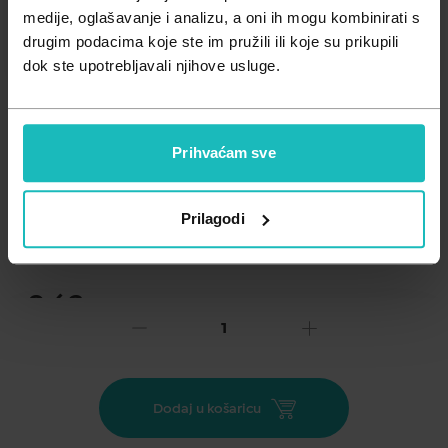
Zdravlje muškarca
Minerali
medije, oglašavanje i analizu, a oni ih mogu kombinirati s
drugim podacima koje ste im pružili ili koje su prikupili
Zdravlje žene
Probiotici i prebiotici
dok ste upotrebljavali njihove usluge.
Vitamini
Prihvaćam sve
Dodaj na listu želja
Prilagodi
Važna obavijest prema Zakonu o zaštiti potrošača.
.
9,63
€
Cijena za j.m.:
9,63 €/kom
Unesi kod
SUMMER25
za 25% popusta
Pelene Bambo Nature osiguravaju izvrsnu apsorpciju i
Dodaj u košaricu
pomažu održati kožu suhom i zdravom, a pritom ne sadrže
štetne tvari te su dermatološki ispitane.