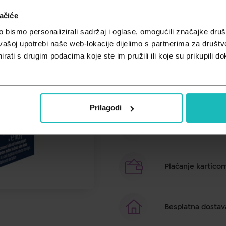
ačiće
Cijena za j.m.:
0,22 €/kom
Unesi kod
SUMMER25
za 25% po
bismo personalizirali sadržaj i oglase, omogućili značajke društv
vašoj upotrebi naše web-lokacije dijelimo s partnerima za društv
Za zdravlje srca i krvnih žila.
rati s drugim podacima koje ste im pružili ili koje su prikupili do
Brza dostava u ro
Prilagodi
Besplatno preuzim
Plaćanje kartico
Besplatna dostav