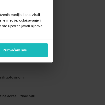
pusta
enih medija i analizirali
ene medije, oglašavanje i
k ste upotrebljavali njihove
ku od 1 do 2 dana
Prihvaćam sve
anje u ljekarni na 290 lokacija
m ili gotovinom
a na adresu iznad 59€