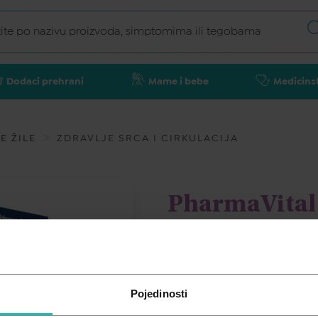
Dodaci prehrani
Mame i bebe
Medicins
E ŽILE
ZDRAVLJE SRCA I CIRKULACIJA
PharmaVital
kapsula
PHARMAVITAL
Pojedinosti
22,43
€