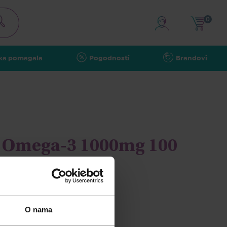
0
ka pomagala
Pogodnosti
Brandovi
 Omega-3 1000mg 100
O nama