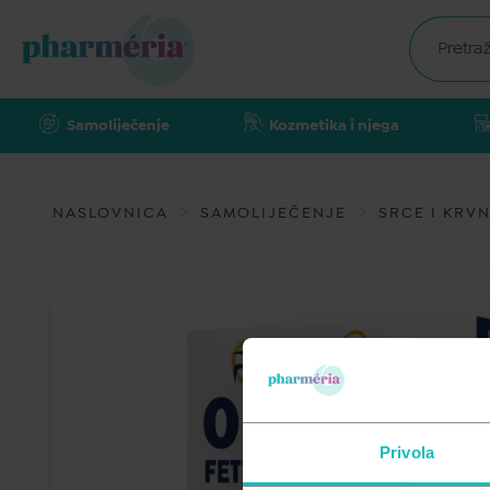
Samoliječenje
Kozmetika i njega
NASLOVNICA
SAMOLIJEČENJE
SRCE I KRVN
Privola