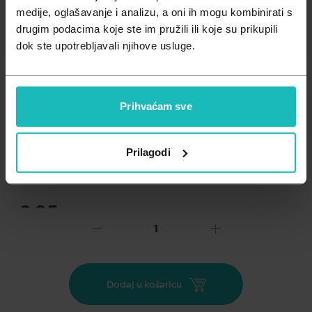
Zdravlje muškarca
Minerali
medije, oglašavanje i analizu, a oni ih mogu kombinirati s
drugim podacima koje ste im pružili ili koje su prikupili
Zdravlje žene
Probiotici i prebiotici
dok ste upotrebljavali njihove usluge.
Vitamini
Prihvaćam sve
Dodaj na listu želja
Prilagodi
Važna obavijest prema Zakonu o zaštiti potrošača.
.
9,95
€
Cijena za j.m.:
9,95 €/kom
Unesi kod
SUMMER25
za 25% popusta
PropoMax KIDS stvaranjem zaštitne barijere djeluje umirujuće
Dodaj u košaricu
na nadraženu sluznicu grla i usne šupljine. • Ublažava bol,
peckanje i otežano gutanje kod upaljenog i nadraženog grla,