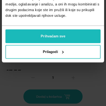
Zdravlje muškarca
Minerali
medije, oglašavanje i analizu, a oni ih mogu kombinirati s
drugim podacima koje ste im pružili ili koje su prikupili
Zdravlje žene
Probiotici i prebiotici
dok ste upotrebljavali njihove usluge.
Vitamini
Prihvaćam sve
Dodaj na listu želja
Prilagodi
Važna obavijest prema Zakonu o zaštiti potrošača.
.
17,55
€
Cijena za j.m.:
0,59 €/kom
Unesi kod
SUMMER25
za 25% popusta
Spring Relax & Sleep inovativan je proizvod koji snažnim
Dodaj u košaricu
kompleksom biljaka s dokazano umirujućim djelovanjem
(pasiflora, valerijana i njemačka kamilica), osigurava potrebno