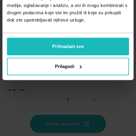
Zdravlje muškarca
Minerali
medije, oglašavanje i analizu, a oni ih mogu kombinirati s
drugim podacima koje ste im pružili ili koje su prikupili
Zdravlje žene
Probiotici i prebiotici
dok ste upotrebljavali njihove usluge.
Vitamini
Prihvaćam sve
Dodaj na listu želja
Prilagodi
Važna obavijest prema Zakonu o zaštiti potrošača.
.
10,11
€
Cijena za j.m.:
101,10 €/l
Unesi kod
SUMMER25
za 25% popusta
ORIGINALNA ŠVEDSKA GRENČICA,tekućina(dodatak
Dodaj u košaricu
prehrani). Proizvedena od odabranog ljekovitog bilja prema
starodrevnom receptu. Proizvod sadrži 38% Vol. alkohola za