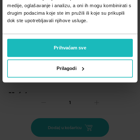
Zdravlje muškarca
Minerali
medije, oglašavanje i analizu, a oni ih mogu kombinirati s
drugim podacima koje ste im pružili ili koje su prikupili
Zdravlje žene
Probiotici i prebiotici
dok ste upotrebljavali njihove usluge.
Vitamini
Prihvaćam sve
Dodaj na listu želja
Prilagodi
Važna obavijest prema Zakonu o zaštiti potrošača.
.
11,64
16,63 €
€
Cijena za j.m.:
66,52 €/l
NC zadnjih 30 dana:
16,63 €
Akcija vrijedi do:
31.08.2026.
Dodaj u košaricu
Blaga dermatološka micelarna voda za svakodnevno
čišćenje kože i uklanjanje šminke s lica i područja očiju.