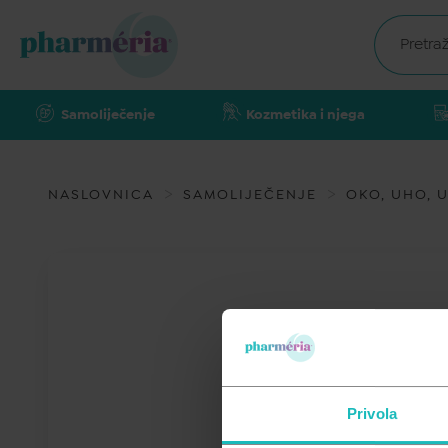
Samoliječenje
Kozmetika i njega
NASLOVNICA
SAMOLIJEČENJE
OKO, UHO, U
Privola