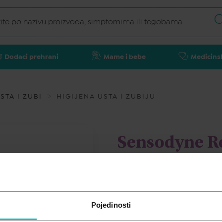
Dodaci prehrani
Mame i bebe
Medicins
STA I ZUBI
HIGIJENA USTA I ZUBIJU
Sensodyne Re
pasta za zub
SENSODYNE
Pojedinosti
7,33
€