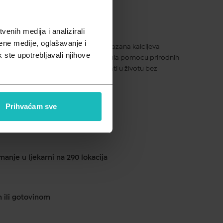
pusta
enih medija i analizirali
ene medije, oglašavanje i
hnologijom NOVAMIN, klinicki je dokazana kalcijeva
k ste upotrebljavali njihove
boko u unutrašnjosti dentinskih tubula pomocu prirodnih
lnu osjetljivost pomažuci Vam uživati u životu bez
 osjetljivošcu zuba.
Prihvaćam sve
ku od 1 do 2 dana
anje u ljekarni na 290 lokacija
m ili gotovinom