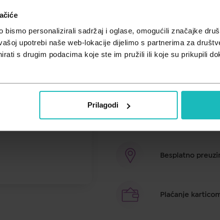
ačiće
Cijena za j.m.:
91,63 €/l
Unesi kod
SUMMER25
za 25% po
bismo personalizirali sadržaj i oglase, omogućili značajke društv
vašoj upotrebi naše web-lokacije dijelimo s partnerima za društv
Sensodyne Repair & Protect, s te
rati s drugim podacima koje ste im pružili ili koje su prikupili do
formulacija. Doprinosi obnovi du
građevnih tvari zuba. Olakšava bo
opterecivanja s boli uzrokovanom
Prilagodi
Brza dostava u ro
Besplatno preuzim
Plaćanje kartico