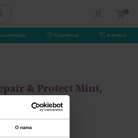
0
ka pomagala
Pogodnosti
Brandovi
pair & Protect Mint,
e, 75ml
O nama