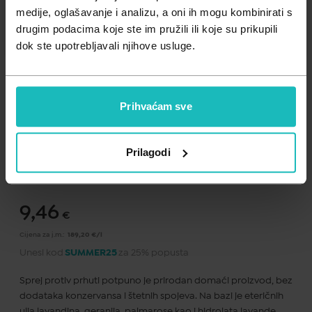
Zdravlje muškarca
Minerali
medije, oglašavanje i analizu, a oni ih mogu kombinirati s
drugim podacima koje ste im pružili ili koje su prikupili
Zdravlje žene
Probiotici i prebiotici
dok ste upotrebljavali njihove usluge.
Vitamini
Prihvaćam sve
Dodaj na listu želja
Prilagodi
Važna obavijest prema Zakonu o zaštiti potrošača.
.
9,46
€
Cijena za j.m.:
189,20 €/l
Unesi kod
SUMMER25
za 25% popusta
Sprej protiv prhuti potpuno je prirodan domaći proizvod, bez
dodataka konzervansa i štetnih spojeva. Na bazi je eteričnih
ulja lavandina, geranija, palmarose kao i hidrolata lavande.