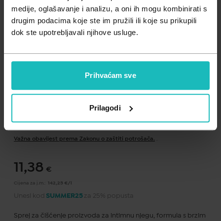
Zdravlje muškarca
Minerali
medije, oglašavanje i analizu, a oni ih mogu kombinirati s
drugim podacima koje ste im pružili ili koje su prikupili
Zdravlje žene
Probiotici i prebiotici
dok ste upotrebljavali njihove usluge.
Vitamini
Prihvaćam sve
Prilagodi
Dodaj na listu želja
Važna obavijest prema Zakonu o zaštiti potrošača.
.
11,38
€
Cijena za j.m.:
142,25 €/l
Unesi kod
SUMMER25
za 25% popusta
Sprej za čišćenje proizvoda za intimnu njegu, formula s brzim