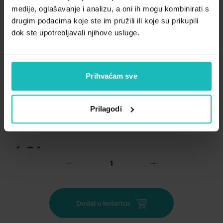
Zdravlje muškarca
Minerali
medije, oglašavanje i analizu, a oni ih mogu kombinirati s
drugim podacima koje ste im pružili ili koje su prikupili
Zdravlje žene
Probiotici i prebiotici
dok ste upotrebljavali njihove usluge.
Vitamini
Prihvaćam sve
Dodaj na listu želja
Prilagodi
Važna obavijest prema Zakonu o zaštiti potrošača.
.
6,56
€
Cijena za j.m.:
6,56 €/kom
Prije upotrebe pažljivo pročitajte uputu o lijeku, a o
Dodaj u košaricu
rizicima i nuspojavama upitajte svog liječnika ili
ljekarnika