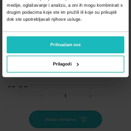
Zdravlje muškarca
Minerali
medije, oglašavanje i analizu, a oni ih mogu kombinirati s
drugim podacima koje ste im pružili ili koje su prikupili
Zdravlje žene
Probiotici i prebiotici
dok ste upotrebljavali njihove usluge.
Vitamini
Prihvaćam sve
Dodaj na listu želja
Prilagodi
Važna obavijest prema Zakonu o zaštiti potrošača.
.
12,03
€
Cijena za j.m.:
12,03 €/kom
Unesi kod
SUMMER25
za 25% popusta
Pelena za srednju i tešku inkontinenciju.
Dodaj u košaricu