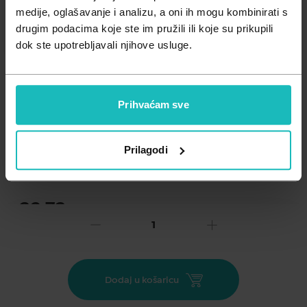
Zdravlje muškarca
Minerali
medije, oglašavanje i analizu, a oni ih mogu kombinirati s
drugim podacima koje ste im pružili ili koje su prikupili
Zdravlje žene
Probiotici i prebiotici
dok ste upotrebljavali njihove usluge.
Vitamini
Prihvaćam sve
Dodaj na listu želja
Prilagodi
Važna obavijest prema Zakonu o zaštiti potrošača.
.
32,73
€
Cijena za j.m.:
32,73 €/kom
Unesi kod
SUMMER25
za 25% popusta
Kurkuma je zapadnom svijetu poznata prvenstveno kao začin
Dodaj u košaricu
karakteristične žute boje, iako ima mnogo iznimnih aktivnih
sastojaka. Međutim, u indijskoj tradicionalnoj medicini koristi