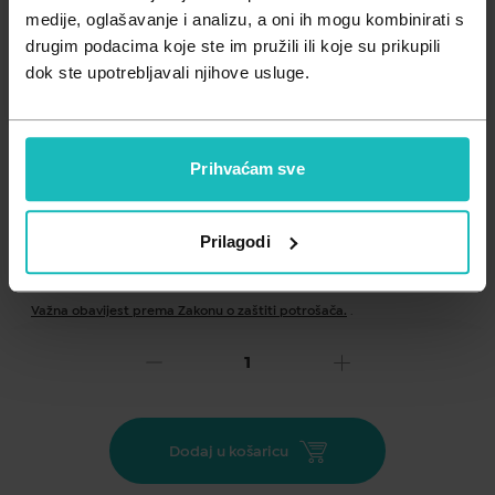
Zdravlje muškarca
Minerali
medije, oglašavanje i analizu, a oni ih mogu kombinirati s
drugim podacima koje ste im pružili ili koje su prikupili
Zdravlje žene
Probiotici i prebiotici
dok ste upotrebljavali njihove usluge.
Vitamini
Prihvaćam sve
Prilagodi
Dodaj na listu želja
Važna obavijest prema Zakonu o zaštiti potrošača.
.
20,70
€
Cijena za j.m.:
0,41 €/kom
Unesi kod
SUMMER25
za 25% popusta
Dodaj u košaricu
Dodatak prehrani