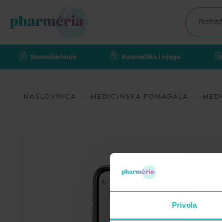
Samoliječenje
Kozmetika i njega
NASLOVNICA
MEDICINSKA POMAGALA
MEDI
Privola