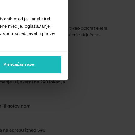
pusta
enih medija i analizirali
ene medije, oglašavanje i
jer visoke preciznosti možete koristiti kao obični tjelesni
k ste upotrebljavali njihove
erenje bazalne temperature (BBT). Baterije uključene.
ku od 1 do 2 dana
Prihvaćam sve
anje u ljekarni na 290 lokacija
m ili gotovinom
a na adresu iznad 59€