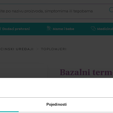
Dodaci prehrani
Mame i bebe
Medicins
CINSKI UREĐAJI
TOPLOMJERI
Bazalni ter
Vinca Lite, l
FEMOMETER
Pojedinosti
19,30
€