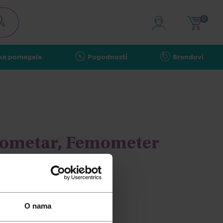
0
ka pomagala
Pogodnosti
Brandovi
mometar, Femometer
jubičasta
O nama