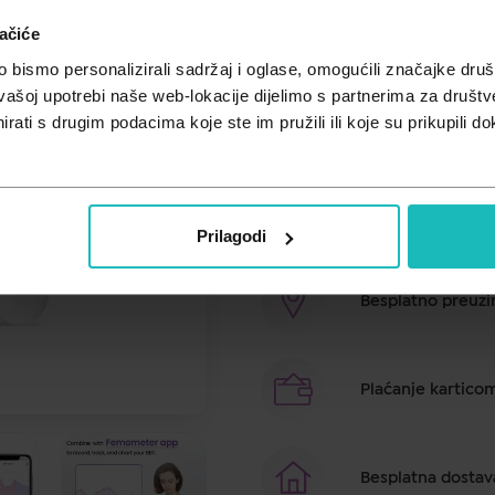
ačiće
Cijena za j.m.:
19,30 €/kom
Unesi kod
SUMMER25
za 25% po
bismo personalizirali sadržaj i oglase, omogućili značajke društv
vašoj upotrebi naše web-lokacije dijelimo s partnerima za društv
Vinca Lite digitalni bazalni toplom
rati s drugim podacima koje ste im pružili ili koje su prikupili do
toplomjer ili kao toplomjer za mj
Brza dostava u ro
Prilagodi
Besplatno preuzim
Plaćanje kartico
Besplatna dostav