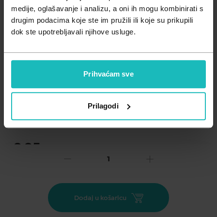
Zdravlje muškarca
Minerali
medije, oglašavanje i analizu, a oni ih mogu kombinirati s
drugim podacima koje ste im pružili ili koje su prikupili
Zdravlje žene
Probiotici i prebiotici
dok ste upotrebljavali njihove usluge.
Vitamini
Prihvaćam sve
Dodaj na listu želja
Prilagodi
Važna obavijest prema Zakonu o zaštiti potrošača.
.
9,95
€
Cijena za j.m.:
99,50 €/l
Unesi kod
SUMMER25
za 25% popusta
Uljni macerat bršljana u rafiniranom suncokretovom ulju
Dodaj u košaricu
neutralnog je mirisa. Bogat je aktivnim sastojcima
saponinima. Vrijedan je saveznik u borbi protiv celulita.