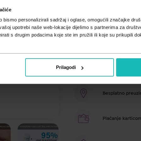
Unesi kod
SUMMER25
za 25% po
ačiće
Praktičan stik namijenjen suhim, 
bismo personalizirali sadržaj i oglase, omogućili značajke društv
vanjskim čimbenicima. Sadrži shea
vašoj upotrebi naše web-lokacije dijelimo s partnerima za društv
boražine koji pridonose hranjenju 
rati s drugim podacima koje ste im pružili ili koje su prikupili do
Proizvod je sastavljen od kremast
sadrži parabene.
Prilagodi
Brza dostava u ro
Besplatno preuzim
Plaćanje kartico