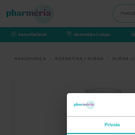
Samoliječenje
Kozmetika i njega
NASLOVNICA
KOZMETIKA I NJEGA
NJEGA L
Privola