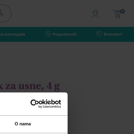
0
ka pomagala
Pogodnosti
Brandovi
 za usne, 4 g
O nama