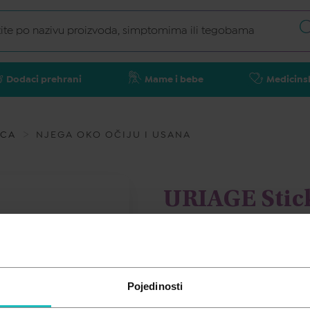
Dodaci prehrani
Mame i bebe
Medicins
ICA
NJEGA OKO OČIJU I USANA
URIAGE Stick
URIAGE
8,66
€
Pojedinosti
Cijena za j.m.:
8,66 €/kom