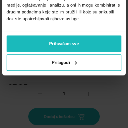
Zdravlje muškarca
Minerali
medije, oglašavanje i analizu, a oni ih mogu kombinirati s
drugim podacima koje ste im pružili ili koje su prikupili
Zdravlje žene
Probiotici i prebiotici
dok ste upotrebljavali njihove usluge.
Vitamini
Prihvaćam sve
Dodaj na listu želja
Prilagodi
Važna obavijest prema Zakonu o zaštiti potrošača.
.
27,85
€
Cijena za j.m.:
55,70 €/l
Unesi kod
SUMMER25
za 25% popusta
Uro tinktura može se koristiti samostalno ili kao potpora
Dodaj u košaricu
klasičnoj terapiji, a mogu je uzimati i dijabetičari. Propolis
djeluje kao prirodni antibiotik najšireg spektra i nije