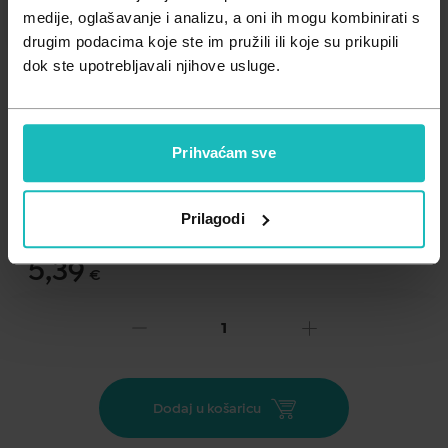
Zdravlje muškarca
Minerali
medije, oglašavanje i analizu, a oni ih mogu kombinirati s
drugim podacima koje ste im pružili ili koje su prikupili
Zdravlje žene
Probiotici i prebiotici
dok ste upotrebljavali njihove usluge.
Vitamini
Prihvaćam sve
Dodaj na listu želja
Važna obavijest prema Zakonu o zaštiti potrošača.
.
Prilagodi
5,39
€
Cijena za j.m.:
53,90 €/kg
Brza dostava u roku od 1 do 2 dana
Dodaj u košaricu
Besplatno preuzimanje u ljekarni na 290