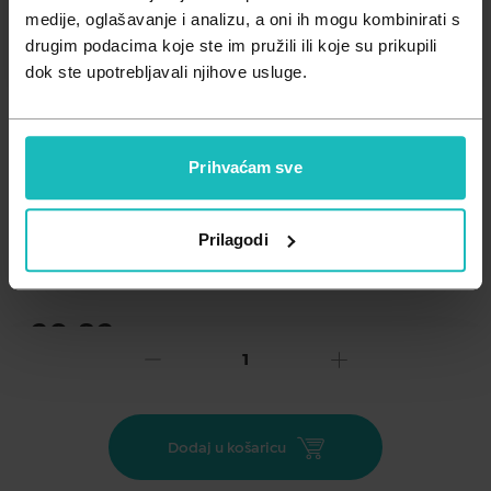
Zdravlje muškarca
Minerali
medije, oglašavanje i analizu, a oni ih mogu kombinirati s
drugim podacima koje ste im pružili ili koje su prikupili
Zdravlje žene
Probiotici i prebiotici
dok ste upotrebljavali njihove usluge.
Vitamini
Prihvaćam sve
Dodaj na listu želja
Prilagodi
Važna obavijest prema Zakonu o zaštiti potrošača.
.
20,82
29,74 €
€
Cijena za j.m.:
99,13 €/l
NC zadnjih 30 dana:
29,74 €
Akcija vrijedi do:
31.08.2026.
Dodaj u košaricu
Za borbu protiv štetnih učinaka UV-zraka i za zaštitu
dragocjenog genetskog kapitala dječje kože Laboratoriji