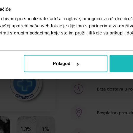
18,63
ačiće
€
bismo personalizirali sadržaj i oglase, omogućili značajke društv
Cijena za j.m.:
74,52 €/l
vašoj upotrebi naše web-lokacije dijelimo s partnerima za društv
Unesi kod
SUMMER25
za 25% po
rati s drugim podacima koje ste im pružili ili koje su prikupili do
Zahvaljujući nježnoj piling formu
uklanja prhut, višak sebuma i ostat
Šampon je hipoalergen te je ispit
svakodnevnu upotrebu. Njegova fo
Prilagodi
uravnotežiti mikrobiom vlasišta.
Brza dostava u ro
Besplatno preuzim