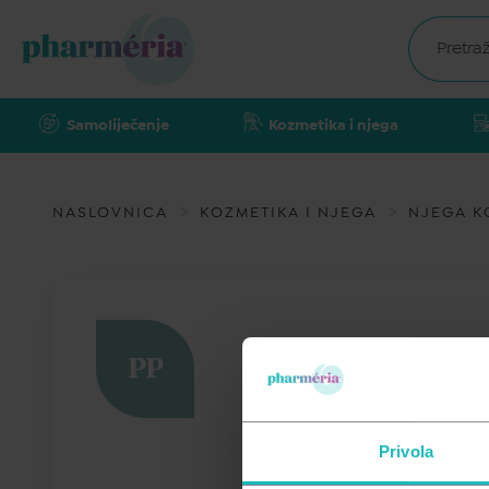
Samoliječenje
Kozmetika i njega
NASLOVNICA
KOZMETIKA I NJEGA
NJEGA KO
PP
Privola