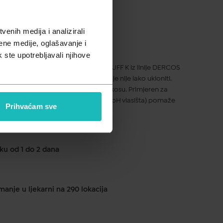
enih medija i analizirali
ene medije, oglašavanje i
pusta
k ste upotrebljavali njihove
li, šampon protiv prhuti ANTI DANDRUFF K iz linije DERCOS
ke proizvoda za njegu, čak i one koje nije lako ukloniti.
an na osjetljivom vlasištu, za masnu kosu. Primjeren za
rmula pH vrijednosti 5,5 (prirodni pH vlasišta) pomaže
Prihvaćam sve
ku od 1 do 2 dana
anje u ljekarni na 290 lokacija