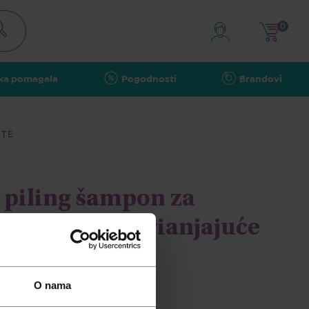
0
ka pomagala
Pogodnosti
Brandovi
ŠTE
 piling šampon za
ćenje protiv prianjajuće
uma 250ml
O nama