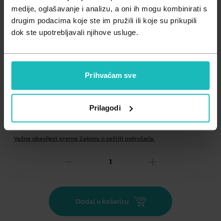
Zdravlje muškarca
Minerali
medije, oglašavanje i analizu, a oni ih mogu kombinirati s
drugim podacima koje ste im pružili ili koje su prikupili
Zdravlje žene
Probiotici i prebiotici
dok ste upotrebljavali njihove usluge.
Vitamini
Prihvaćam sve
Prilagodi
Dodaj na listu želja
Važna obavijest prema Zakonu o zaštiti potrošača.
.
31,85
€
Cijena za j.m.:
31,85 €/kom
Unesi kod
SUMMER25
za 25% popusta
Dodaj u košaricu
Tekući puder protiv bora sa zatezajućom teksturom silikona