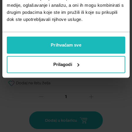
Zdravlje muškarca
Minerali
medije, oglašavanje i analizu, a oni ih mogu kombinirati s
drugim podacima koje ste im pružili ili koje su prikupili
Zdravlje žene
Probiotici i prebiotici
dok ste upotrebljavali njihove usluge.
Vitamini
Prihvaćam sve
Prilagodi
Dodaj na listu želja
Važna obavijest prema Zakonu o zaštiti potrošača.
.
20,96
€
Cijena za j.m.:
52,40 €/l
Dodaj u košaricu
Unesi kod
SUMMER25
za 25% popusta