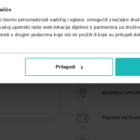
Unesi kod
SUMMER25
za 25% po
ačiće
Vitalia D-manoza sadrži optimal
bismo personalizirali sadržaj i oglase, omogućili značajke društv
samostalno, a u svrhu postizanja s
vašoj upotrebi naše web-lokacije dijelimo s partnerima za društv
uzimanje Vitalia D-manoze nakon p
rati s drugim podacima koje ste im pružili ili koje su prikupili do
niacin koji doprinosi normalnom 
dozirnog oblika i osvježavajućeg
Prilagodi
Brza dostava u ro
Besplatno preuzim
Plaćanje kartico