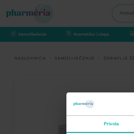
Samoliječenje
Kozmetika i njega
NASLOVNICA
SAMOLIJEČENJE
ZDRAVLJE Ž
Privola