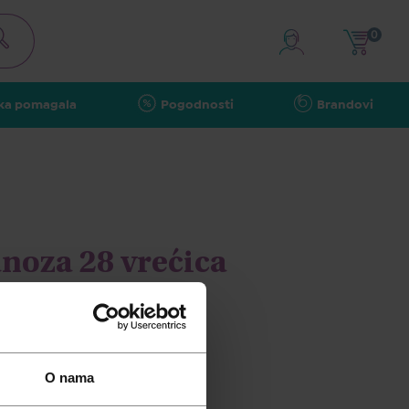
0
ka pomagala
Pogodnosti
Brandovi
anoza 28 vrećica
O nama