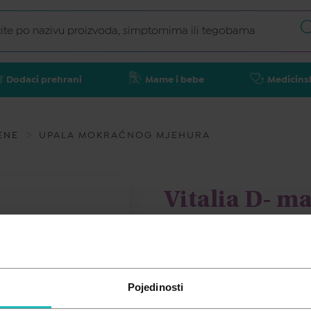
Dodaci prehrani
Mame i bebe
Medicins
ENE
UPALA MOKRAĆNOG MJEHURA
Vitalia D- m
VITALIA
24,70
€
Pojedinosti
Cijena za j.m.:
0,88 €/kom