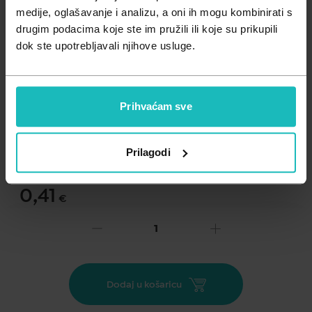
Zdravlje muškarca
Minerali
medije, oglašavanje i analizu, a oni ih mogu kombinirati s
drugim podacima koje ste im pružili ili koje su prikupili
Zdravlje žene
Probiotici i prebiotici
dok ste upotrebljavali njihove usluge.
Vitamini
Prihvaćam sve
Dodaj na listu želja
Prilagodi
Važna obavijest prema Zakonu o zaštiti potrošača.
.
0,41
€
Cijena za j.m.:
0,41 €/kom
Unesi kod
SUMMER25
za 25% popusta
za skupljanje tekućine ili urina, sterilno
Dodaj u košaricu